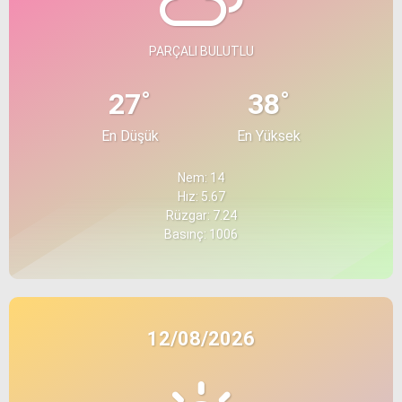
PARÇALI BULUTLU
°
°
27
38
En Düşük
En Yüksek
Nem: 14
Hız: 5.67
Rüzgar: 7.24
Basınç: 1006
12/08/2026