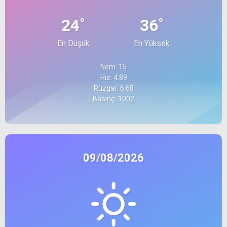
°
°
24
36
En Düşük
En Yüksek
Nem: 15
Hız: 4.89
Rüzgar: 6.68
Basınç: 1002
09/08/2026