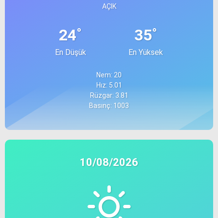
AÇIK
°
°
24
35
En Düşük
En Yüksek
Nem: 20
Hız: 5.01
Rüzgar: 3.81
Basınç: 1003
10/08/2026