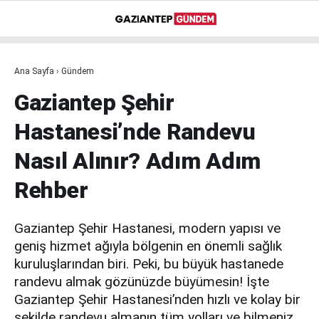
31.4
°
GAZIANTEP
Ana Sayfa
›
Gündem
GALERİ
VİDEO
YAZARLAR
Gaziantep Şehir
ASAYİŞ
Hastanesi’nde Randevu
GÜNDEM
Nasıl Alınır? Adım Adım
SİYASET
Rehber
EKONOMİ
Gaziantep Şehir Hastanesi, modern yapısı ve
DÜNYA
geniş hizmet ağıyla bölgenin en önemli sağlık
SPOR
kuruluşlarından biri. Peki, bu büyük hastanede
randevu almak gözünüzde büyümesin! İşte
EĞİTİM
Gaziantep Şehir Hastanesi’nden hızlı ve kolay bir
şekilde randevu almanın tüm yolları ve bilmeniz
MAGAZİN