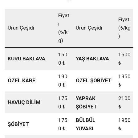
Fiyat
Fiyatı
ı
Ürün Çeşidi
Ürün Çeşidi
(₺/kg
(₺/k
)
g)
150
1500
KURU BAKLAVA
YAŞ BAKLAVA
0 ₺
₺
190
1950
ÖZEL KARE
ÖZEL ŞÖBİYET
0 ₺
₺
175
YAPRAK
2100
HAVUÇ DİLİM
0 ₺
ŞÖBİYET
₺
175
BÜLBÜL
1950
ŞÖBİYET
0 ₺
YUVASI
₺